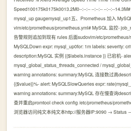
Speed100175k0175k0013.2M0--:--:-- --:--:-- --:--:--14
mysql_up gaugemysql_up1五、Prometheus 加入 MyS
vim/etc/prometheus/prometheus.yml# MySQL 监控- job_na
告警规则追加到现有 rules 后面sudovim/etc/prometheus/rules/
MySQLDown expr: mysql_up0for: 1m labels: severity:
description:MySQL 实例 {{$labels.instance }} 已宕机- ale
mysql_global_status_threads_connected / mysql_global_
warning annotations: summary:MySQL 连接数过高descr
{{$value}}%- alert: MySQLSlowQueries expr: rate(mysql_g
warning annotations: summary:MySQL 存在慢查询descri
查并重启promtool check config /etc/prometheus/prome
浏览器访问纯文本纯文本http://服务器IP:9090 → Status → 