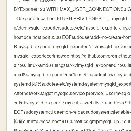
BYExporter123!WITH MAX_USER_CONNECTIONS3;GR
TOexporterlocalhost;FLUSH PRIVILEGES;二、mysqld_e
p/etc/mysqld_exportersudotee/etc/mysqld_exporter/.my.c
hostlocalhost port3306 EOFsudouseradd--no-create-hom
Rmysqld_exporter:mysqld_exporter /etc/mysqld_expor
mysqld_exportecd/tmpwgethttps://github.com/prometheu
0.19.0.linux-amd64.tar.gztar-xvfmysqld_exporter-0.19.0.
amd64/mysqld_exporter /usr/local/bin/sudochownmysqld
systemd 服务sudotee/etc/systemd/system/mysqld_exporter
Afternetwork.target mysqld.service [Service] Usermysqld_
cnf/etc/mysqld_exporter/.my.cnf \ --web.listen-address:91
EOFsudosystemctl daemon-reloadsudosystemctlenable-
验证curlhttp://localhost:9104/metrics|grepmysql_up]# curl
Received % Xferd Average Speed Time Time Time Curren