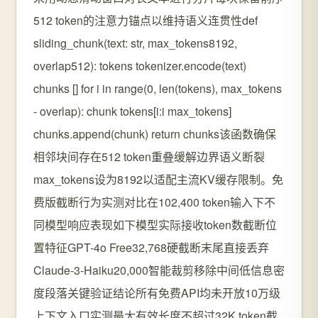
512 token的注意力锚点以维持语义连贯性def
sliding_chunk(text: str, max_tokens8192,
overlap512): tokens tokenizer.encode(text)
chunks [] for i in range(0, len(tokens), max_tokens
- overlap): chunk tokens[i:i max_tokens]
chunks.append(chunk) return chunks该函数确保
相邻块间存在512 token重叠缓解边界语义断裂
max_tokens设为8192以适配主流KV缓存限制。免
费版截断行为实测对比在102,400 token输入下不
同模型响应表现如下模型实际接收token数截断位
置特征GPT-4o Free32,768硬截断末尾直接丢弃
Claude-3-Haiku20,000智能裁剪移除中间低信息密
度段落关键验证结论所有免费API均未开放10万级
上下文入口实测最大有效长度不超过32K token截