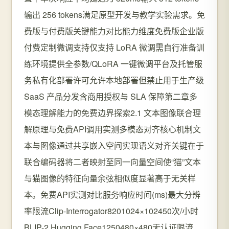
输出 256 tokens满足原型开发与教学实验需求。免
费版与付费版关键能力对比能力维度免费版企业版
付费定制微调支持仅支持 LoRA 微调需自行准备训
练环境提供全参数/QLoRA 一键微调平台及托管服
务私有化部署许可允许本地部署但禁止用于生产级
SaaS 产品分发含商用授权与 SLA 保障第二章多
模态理解能力的免费边界探索2.1 文本图像联合理
解原理与免费API调用实测多模态对齐核心机制文
本与图像通过共享嵌入空间实现语义对齐关键在于
联合编码器将二者映射至同一向量空间使“猫”文本
与猫图像的特征向量余弦相似度显著高于无关样
本。免费API实测对比服务响应时间(ms)最大分辨
率限流Clip-Interrogator8201024×102450次/小时
BLIP-2 Hugging Face1250480×480无认证限流