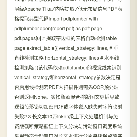
层级Apache Tika✓内容提取✓低无布局信息PDF表
格提取典型代码import pdfplumber with
pdfplumber.open(report.pdf) as pdf: page
pdf.pages[0] # 提取带边框的表格自动检测 table
page.extract_table({ vertical_strategy: lines, # 垂
直线检测策略 horizontal_strategy: lines # 水平线
检测策略 })该代码依赖pdfplumber的视觉线索识别
vertical_strategy和horizontal_strategy参数决定是
否启用线检测若PDF为扫描件则需先OCR预处理
否则返回None。实操瓶颈混合排版图文穿插导致
逻辑段落错切加密PDF或字体嵌入缺失时字符映射
失败2.3 长文本10万token级上下文处理机制与免
费版截断策略验证上下文分块与滑动窗口调度系统
采用动态滑动窗口对长文本进行分片每块保留前序