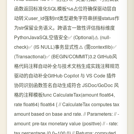
函数返回标准化SQL模板%s占位符确保驱动层自
动转义user_id强制int类型避免字符串拼接status作
为str保留业务语义。跨语言一致性评估指标维度
PythonJavaSQL空值安全✅ (Optional)⚠️ (null-
check)✅ (IS NULL)事务显式性⚠️ (需contextlib)✅
(Transactional)✅ (BEGIN/COMMIT)3.2 GitHub风
格代码注释自动补全与技术文档生成实践注释规范
驱动的自动补全GitHub Copilot 与 VS Code 插件
协同识别函数签名自动生成符合 JSDoc/GoDoc 风
格的注释模板func CalculateTax(amount float64,
rate float64) float64 { // CalculateTax computes tax
amount based on base and rate. // Parameters: // -
amount: pre-tax monetary value (positive) // - rate:
tax percentage (0.0–100.0) // Returns: computed