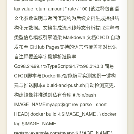
tax value return amount * rate / 100 }该注释包含语
义化参数说明与返回值契约为后续文档生成提供结
构化元数据。文档生成流水线静态分析提取注释与
类型信息模板引擎渲染 Markdown 文档CI/CD 自动
发布至 GitHub Pages支持的语言与覆盖率对比语
言注释覆盖率字段解析准确率
Go98.2%99.1%TypeScript94.7%96.3%3.3 简易
CI/CD脚本与Dockerfile智能编写实测案例一键构
建与推送脚本# build-and-push.sh自动检测变更、
构建镜像并推送到私有仓库 #!/bin/bash
IMAGE_NAMEmyapp:$(git rev-parse --short
HEAD) docker build -t $IMAGE_NAME . \ docker
tag $IMAGE_NAME
registry.example.com/myapp:$IMAGE_NAME \