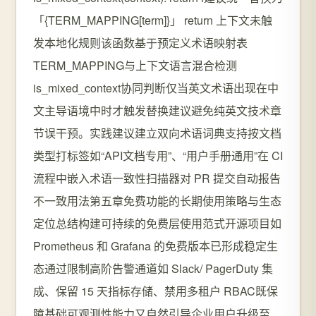
「{TERM_MAPPING[term]}」 return 上下文未触
发本地化规则该函数基于预定义术语映射表
TERM_MAPPING与上下文语言混合检测
is_mixed_context协同判断仅当英文术语出现在中
文主导语境中时才触发替换建议避免纯英文技术章
节误干预。实践建议建立双向术语词典支持按文档
类型打标签如“API文档专用”、“用户手册通用”在 CI
流程中嵌入术语一致性扫描器对 PR 提交自动报告
不一致用法第五章免费功能的长期使用策略与生态
定位总结构建可持续的免费层使用范式开源项目如
Prometheus 和 Grafana 的免费版本已形成稳定生
态通过限制高阶告警通道如 Slack/ PagerDuty 集
成、保留 15 天指标存储、禁用多租户 RBAC既保
障基础可观测性能力又自然引导企业用户升级至