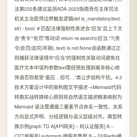
法第232条建议监测ADA 2023指南责任主体司法
机关主治医师边界触发逻辑def is_mandatory(text:
str) - bool: # 匹配法律强制性表述含“应当”且上下文
含“责令”“处罚”等动词 return re.search(r应当.*?(责
令|处罚|追究|吊销), text) is not None该函数通过正
则捕获法律语境中“应当”的强制性关联动词避免在
医疗文本中误判参数text需经预处理剥离非核心修
饰语否则易受“虽应…但可…”类让步结构干扰。4.3
技术方案设计中的架构图文字描述→Mermaid代码
转换实战转换核心原则将自然语言描述精准映射为
Mermaid 语法需遵循三要素节点命名一致性、关系
方向显式声明、分组逻辑与语义层级对齐。典型转
换示例graph TD A[API网关] -- B[认证服务] A --
C[订单服务] subgraph 微服务集群 B -- D[(Redis缓