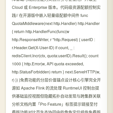
Cloud 或 Enterprise 版本。代码级资源配额控制实
践// 在开源版中嵌入轻量级配额中间件 func
QuotaMiddleware(next http.Handler) http.Handler
{ return http.HandlerFunc(func(w
http.ResponseWriter, r *http.Request) { userID :
r.Header.Get(X-User-ID) if count, _ :
redisClient.Incr(ctx, quota:userID).Result(); count
1000 { http.Error(w, API quota exceeded,
http.StatusForbidden) return } next.ServeHTTP(w,
r) }) }免费功能的分层价值锚点设计核心引擎完全开
源如 Apache Flink 的流处理 RuntimeUI 控制台提
供基础监控视图但隐藏拓扑自动发现与跨集群关联
分析文档内置「Pro Feature」标签提示链接至付
费版功能对比页生态协同中的角色定位组件免费版