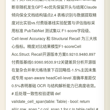
断非随机发生GPT-4o优先保留开头与结尾Claude
倾向保全文档结构锚点2.4 表格识别与数据提取精
度对比实验vs.付费版基线实验配置与评估指标采
用标准 PubTabNet 测试集以 F1-score字段级、
Cell-level Accuracy 和 Structural Recall 为三大核
心指标。精度对比结果模型F1-scoreCell
Acc.Struct. Recall开源版本方案0.9210.9480.897
付费版基线0.9360.9530.912关键差异分析开源版
在复杂合并单元格场景下召回略低-1.5%主因未集
成专用 span-aware headCell-level 准确率差距仅
0.5%表明基础 OCR 与结构解析能力已高度收敛。
# 后处理一致性校验逻辑 def
validate_cell_span(table: Table) - bool: return
all(c.row_span * c.col_span 1 for c in table.cells) #