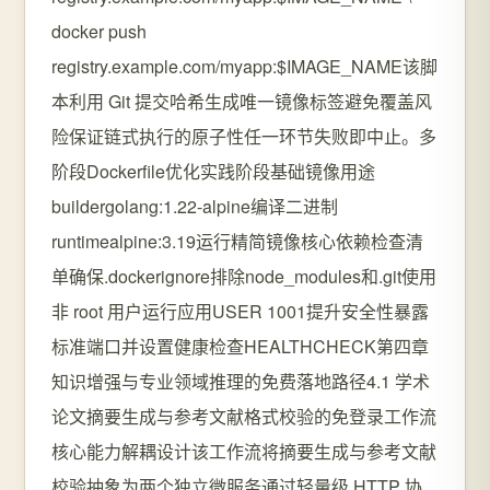
docker push
registry.example.com/myapp:$IMAGE_NAME该脚
本利用 Git 提交哈希生成唯一镜像标签避免覆盖风
险保证链式执行的原子性任一环节失败即中止。多
阶段Dockerfile优化实践阶段基础镜像用途
buildergolang:1.22-alpine编译二进制
runtimealpine:3.19运行精简镜像核心依赖检查清
单确保.dockerignore排除node_modules和.git使用
非 root 用户运行应用USER 1001提升安全性暴露
标准端口并设置健康检查HEALTHCHECK第四章
知识增强与专业领域推理的免费落地路径4.1 学术
论文摘要生成与参考文献格式校验的免登录工作流
核心能力解耦设计该工作流将摘要生成与参考文献
校验抽象为两个独立微服务通过轻量级 HTTP 协