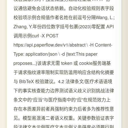
议通信避免会话状态依赖。自动化校验规则表字段
校验项示例合规值作者名姓在前逗号分隔Wang, L.;
Zhang, Y.年份四位数字括号包裹(2023)零配置 API
调用示例curl -X POST
https://api.paperflow.dev/v1/abstract \ -H Content-
Type: application/json \ -d {text:This paper
proposes...}该请求无需 token 或 cookie服务端基
于请求指纹速率限制实现防滥用响应含结构化摘要
与 BibTeX 校验建议。4.2 法律条文/医疗术语语境
下的事实核查能力边界测试语义歧义识别挑战法律
条文中的“应当”与医疗指南中的“应”在规范效力上
存在本质差异前者具强制约束力后者多为推荐性意
见。模型易混淆二者语义权重。关键参数验证表字
段法律文本示例医疗文本示例义务强度必须履行刑