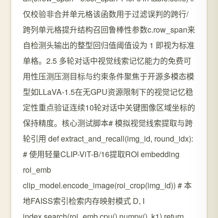
仅校验非合并单元格该函数用于过滤误判的跨行/
跨列单元格提升结构召回鲁棒性参数c.row_span来
自检测头输出的整型回归值阈值设为 1 即视为标准
单格。2.5 多轮对话中视觉线索记忆能力的免费可
用性压测压测目标与约束条件聚焦于开源多模态模
型如LLaVA-1.5在无GPU资源限制下的视觉记忆稳
定性重点验证连续10轮对话中关键图像区域坐标的
保持精度。核心测试脚本# 模拟视觉线索提取与跨
轮引用 def extract_and_recall(img_id, round_idx):
# 使用轻量CLIP-ViT-B/16提取ROI embedding
roi_emb
clip_model.encode_image(roi_crop(img_id)) # 本
地FAISS索引检索内存映射模式 D, I
index.search(roi_emb.cpu().numpy(), k1) return