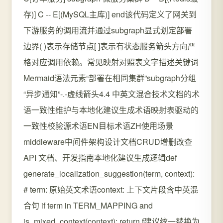
存)] C -- E[(MySQL主库)] end该代码定义了网关到
下游服务的调用流并通过subgraph显式划定部署
边界( )表示存储节点[ ]表示有状态服务箭头方向严
格对应调用依赖。常见映射对照表文字描述关键词
Mermaid语法元素“部署在相同集群”subgraph分组
“异步通知”-.-虚线箭头4.4 中英文混合技术文档的术
语一致性维护与本地化建议生成术语映射表驱动的
一致性校验源术语EN目标术语ZH使用场景
middleware中间件架构设计文档CRUD增删改查
API 文档、开发指南本地化建议生成逻辑def
generate_localization_suggestion(term, context):
# term: 原始英文术语context: 上下文片段含中英混
合句 if term in TERM_MAPPING and
is_mixed_context(context): return f建议统一替换为