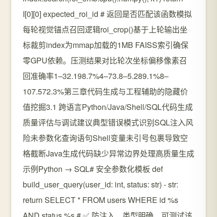
I[0][0] expected_roi_id # 返回是否匹配该函数模拟
每轮视觉锚点召回逻辑roi_crop()基于上轮输出坐
标裁剪index为mmap加载的1MB FAISS索引确保
零GPU依赖。压测结果对比轮次坐标偏移像素召
回准确率1–32.198.7%4–73.8–5.289.1%8–
107.572.3%第三章代码生成与工程辅助的隐藏价
值挖掘3.1 跨语言Python/Java/Shell/SQL代码生成
质量评估与调试建议典型错误模式识别SQL注入风
险未参数化查询语句Shell变量未引号包裹导致空
格截断Java生成代码缺少异常边界处理高质量生成
示例Python → SQL# 安全参数化模板 def
build_user_query(user_id: int, status: str) - str:
return SELECT * FROM users WHERE id %s
AND status %s # ✅ 防注入、类型明确、可测试该