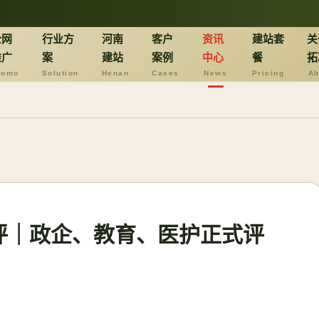
全网
行业方
河南
客户
资讯
建站套
关
推广
案
建站
案例
中心
餐
拓
romo
Solution
Henan
Cases
News
Pricing
Ab
评｜政企、教育、医护正式评