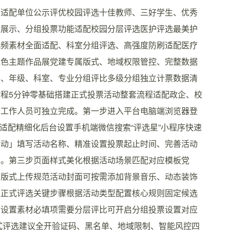
档适配单位公示评优校园评选十佳教师、三好学生、优秀
品展示、分组投票功能适配校园分层评选医护评选最美护
视频素材全面适配、科室分组评选、高强度防刷适配医疗
红色主题作品展党建专属版式、地域权限管控、完整数据
门、年级、科室、专业分组评比多级分组独立计票数据清
程5分钟零基础搭建正式投票活动整套流程适配政企、校
础工作人员可独立完成。第一步进入平台电脑端浏览器登
成注册登录适配精细化后台设置手机端微信搜索“评选星”小程序快速
活动」填写活动名称、精准设置投票起止时间、完善活动
息。第三步页面样式美化根据活动场景匹配对应模板党
属版式上传规范活动封面可按需添加背景音乐、动态装饰
置正式评选关键步骤根据活动类型配置核心规则固定候选
并设置素材必填项需要分层评比可开启分组投票设置对应
式评选建议全开验证码、黑名单、地域限制、智能风控四