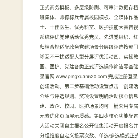
正式商务模板、多层级防刷、可审计数据存
班集体、师德标兵专属校园模板、全媒体作
士、十佳医生、优秀科室、医护技能大赛音
系统评优党建活动优秀党员、先进党组织、
归档合规适配政务党建场景分层级评选按部
晰互不干扰适配大型分层评优活动四、实操教
园、医护、党建各类正式评选操作简洁零基
录官网 www.pingxuan520.com 完
创建活动。第二步基础活动设置点击「创建
介绍与评选规则、奖项设置明确活动核心信
建、政企、校园、医护场景均可一键套用专
元素优化页面展示质感。第四步核心功能配
人活动关闭自主报名公开征集活动开启报名
分组维度自定义投票次数、单选/多选模式正