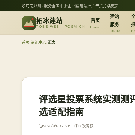
河南郑州 · 服务全国中小企业
建站推广干货持续更新
建站
拓冰建站
首页
服务
TOBE WEB · PGSM.CN
Home
Build
P
首页
/
资讯中心
/
正文
评选星投票系统实测测
选适配指南
2026/8/8 17:53:55
0 次阅读