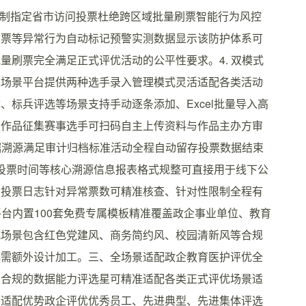
围限制指定省市访问投票杜绝跨区域批量刷票智能行为风控
投票等异常行为自动标记预警实测数据显示该防护体系可
批量刷票完全满足正式评优活动的公平性要求。4. 双模式
优场景平台提供两种选手录入管理模式灵活适配各类活动
标兵评选等场景支持手动逐条添加、Excel批量导入高
开作品征集赛事选手可扫码自主上传资料与作品主办方审
数据溯源满足审计归档标准活动全程自动留存投票数据结束
、投票时间等核心溯源信息报表格式规整可直接用于线下公
看投票日志针对异常票数可精准核查、针对性限制全程有
平台内置100套免费专属模板精准覆盖政企事业单位、教育
式场景包含红色党建风、商务简约风、校园清新风等合规
无需额外设计加工。三、全场景适配政企教育医护评优全
与合规的数据能力评选星可精准适配各类正式评优场景适
动适配优势政企评优优秀员工、先进典型、先进集体评选