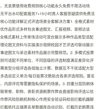
顿、无丢票使用收费规则核心功能永久免费不限活动场
无平台水印配套服务7×15小时真人客服答疑提供免费活
核心功能详解正式评选场景全套解决方案1. 全格式素材
评优作品形式多样包含事迹图文、汇报视频、音频访谈
音频全格式素材上传单场活动可混合展示多种作品类型适配
示理论图文资料与实操演示视频校园才艺评选可联动展示
事迹图文与采访素材作品展示完整规范。2. 多模式投票
规则可适配不同单位、不同层级的评选制度满足差异化评
参赛类型分组评选各组独立计票、数据互不干扰适配大型
多选自定义单次/每日投票次数贴合各类评选规则。匿名
、内部评优等需要隐私保护的场景。3. 四重分层防刷体
关联荣誉、职称、表彰资源刷票作弊会直接影响评选公信
避作弊风险防刷机制核心作用安全验证码校验拦截机器脚
单拦截依托云端黑名单数据库自动识别、拦截历史刷票违