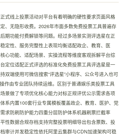
等正式线上投票活动对平台有着明确的硬性要求页面风格
定、无隐形收费。2026年市面多数免费投票工具普遍存
、后期功能付费解锁等问题。经过多场景实测评选星在正
行稳定性、服务完整性上表现均衡适配政企、教育、医
、核心功能、适配场景、实操流程等维度客观拆解平台综
平台定位适配正式评选的标准化免费投票工具评选星是一
持双端使用可微信搜索“评选星”小程序、公众号进入也可
 电脑端后台操作由专业团队持续运维。区别于普通娱乐类投票工具
选场景做了专项优化核心能力对标正规评优公示需求各项
体系内置100套行业专属模板覆盖政企、教育、医护、党
示需求防刷防护能力四重分层防护体系机器刷票拦截率
公平性数据合规存档支持完整投票明细导出包含票数、投
档审计并发稳定性依托阿里云集群与CDN加速架构可稳