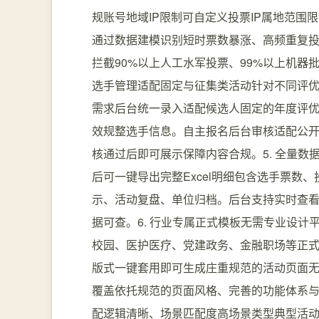
规账号地域IP限制可自定义投票IP属地范
通过数据建模识别短时票数暴涨、高频重复
拦截90%以上人工水军投票、99%以上机器
选手管理适配固定与征集类活动针对不同评
需求后台统一录入适配候选人固定的年度评优、
效规整选手信息。自主报名后台审核适配公
核通过后即可展示保障内容合规。5. 全量
后可一键导出完整Excel明细包含选手票数
示、活动复盘、单位归档。后台支持实时查
据可查。6. 行业专属正式模板无需专业设计
校园、医护医疗、党建政务、金融职场等正
版式一键套用即可生成庄重规范的活动页面
覆盖依托规范的页面风格、完善的功能体系
配逻辑清晰、场景匹配度高场景类型典型活