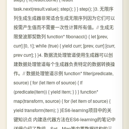
task.next(result.value); step(); } } step(); }3. 无限序
列生成生成器非常适合生成无限序列因为它们可以
按需产生值而不需要一次性计算所有值。// 生成无
限斐波那契数列 function* fibonacci() { let [prev,
curr] [0, 1]; while (true) { yield curr; [prev, curr] [curr,
prev curr]; } }4. 数据流处理管道使用生成器可以创
建数据处理管道每个生成器负责特定的数据转换操
作。// 数据处理管道示例 function* filter(predicate,
source) { for (let item of source) { if
(predicate(item)) { yield item; } } } function*
map(transform, source) { for (let item of source) {
yield transform(item); } }ES6-learning项目中的关
键知识点 内建迭代器方法在ES6-learning的笔记中
详细介绍了数组、Set、Map等内置数据结构的三