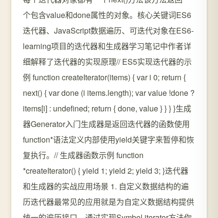
个包含value和done属性的对象。核心关键词ES6
迭代器、JavaScript数据遍历、可迭代对象在ES6-
learning项目的迭代器和生成器学习笔记中作者详
细解释了迭代器的实现原理// ES5实现迭代器的示
例 function createIterator(items) { var i 0; return {
next() { var done (i items.length); var value !done ?
items[i] : undefined; return { done, value } } } }生成
器Generator入门生成器是返回迭代器的函数使用
function*语法定义内部使用yield关键字来暂停和恢
复执行。// 生成器函数示例 function
*createIterator() { yield 1; yield 2; yield 3; }迭代器
和生成器的实战应用场景 1. 自定义数据结构的遍
历迭代器最常见的应用就是为自定义数据结构提供
统一的遍历接口。通过实现Symbol.iterator方法你