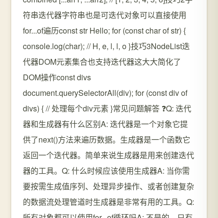
符串迭代器字符串也是可迭代对象可以直接使用
for...of遍历const str Hello; for (const char of str) {
console.log(char); // H, e, l, l, o }技巧3NodeList迭
代器DOM元素集合也支持迭代器这大大简化了
DOM操作const divs
document.querySelectorAll(div); for (const div of
divs) { // 处理每个div元素 }常见问题解答 ❓Q: 迭代
器和生成器有什么区别A: 迭代器是一个对象它提
供了next()方法来遍历数据。生成器是一个函数它
返回一个迭代器。简单来说生成器是用来创建迭代
器的工具。Q: 什么时候应该使用生成器A: 当你需
要按需生成值序列、处理异步操作、或者创建复杂
的数据流处理管道时生成器是非常有用的工具。Q:
所有对象都可以使用for...of循环吗A: 不是的。只有