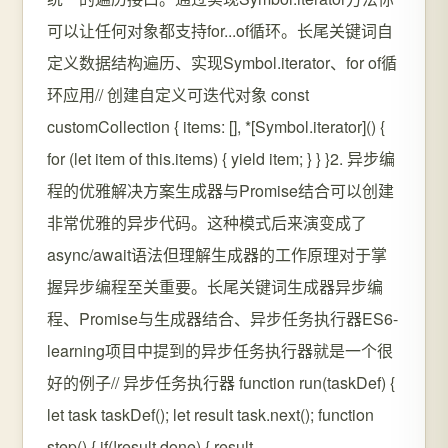
可以让任何对象都支持for...of循环。长尾关键词自
定义数据结构遍历、实现Symbol.iterator、for of循
环应用// 创建自定义可迭代对象 const
customCollection { items: [], *[Symbol.iterator]() {
for (let item of this.items) { yield item; } } }2. 异步编
程的优雅解决方案生成器与Promise结合可以创建
非常优雅的异步代码。这种模式后来演变成了
async/await语法但理解生成器的工作原理对于掌
握异步编程至关重要。长尾关键词生成器异步编
程、Promise与生成器结合、异步任务执行器ES6-
learning项目中提到的异步任务执行器就是一个很
好的例子// 异步任务执行器 function run(taskDef) {
let task taskDef(); let result task.next(); function
step() { if(!result.done) { result