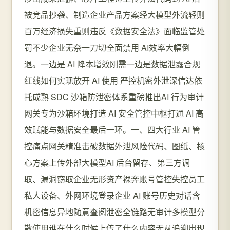
被竞品抄袭、制造企业产品方案经大模型外流轻则
百万经济损失重则违反《数据安全法》面临监管处
罚不少企业无奈一刀切全面禁用 AI效率大幅倒
退。一边是 AI 降本增效刚需一边是数据泄露合规
红线如何实现放开 AI 使用 严控机密外泄深信达依
托成熟 SDC 沙箱防泄密体系重磅推出AI 行为审计
网关专为沙箱环境打造 AI 安全管控中枢打通 AI 高
效赋能与数据安全最后一环。一、四大行业 AI 管
控痛点网关精准击破数据外泄风险代码、图纸、核
心方案上传外部大模型AI 后台留存、第三方调
取、漏洞窃取企业无形资产裸奔账号管控失控员工
私人设备、外网环境登录企业 AI 账号历史对话含
机密信息异地随意查阅泄密全链路无审计多模型分
散使用谁在什么时候上传了什么内容无从追溯出现