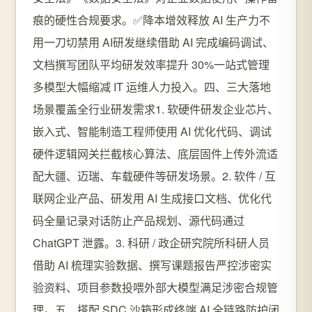
痕的硬性合规要求。✅降本增效释放 AI 生产力不
用一刀切禁用 AI研发继续借助 AI 完成编码调试、
文档撰写团队平均研发效率提升 30%一站式管理
多模型大幅缩减 IT 运维人力投入。四、三大落地
场景覆盖全行业研发需求1. 软硬件研发企业芯片、
嵌入式、智能制造工程师使用 AI 优化代码、调试
硬件逻辑网关拦截核心算法、底层固件上传外流适
配大疆、迈瑞、车载硬件等研发场景。2. 软件 / 互
联网企业产品、研发用 AI 生成接口文档、优化代
码全量记录对话防止产品规划、源代码通过
ChatGPT 泄露。3. 科研 / 政企研究院所科研人员
借助 AI 梳理实验数据、撰写课题报告严控涉密实
验资料、项目参数投喂外部大模型满足涉密合规管
理。五、搭配 SDC 沙箱形成终端 AI 全链路防护闭