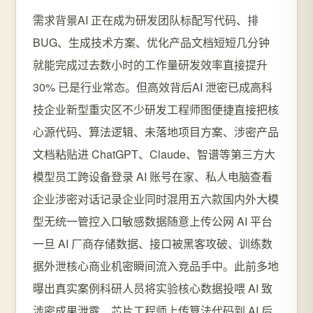
需求背景AI 正在成为研发团队标配写代码、排
BUG、生成技术方案、优化产品文档短短几分钟
就能完成过去数小时的工作量研发效率直接提升
30% 已是行业常态。但高效背后AI 泄密已成高科
技企业新型重灾区不少研发工程师图便捷直接把核
心源代码、算法逻辑、未落地项目方案、涉密产品
文档粘贴进 ChatGPT、Claude、智谱等第三方大
模型员工跨设备登录 AI 账号在家、私人电脑查看
企业涉密对话记录企业同时混用五六款国内外大模
型无统一管控入口敏感数据随意上传公网 AI 平台
一旦 AI 厂商存储数据、接口被黑客攻破、训练数
据外泄核心商业机密瞬间流入竞品手中。此前多地
曝出真实案例科研人员将实验核心数据投喂 AI 致
涉密成果泄露、芯片工程师上传算法代码到 AI 后