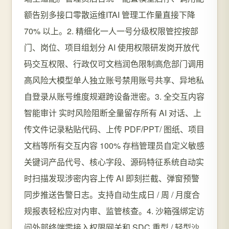
额告别多接口零散运维ITAI 管理工作量直接下降
70% 以上。2. 精细化一人一号分级权限管控按部
门、岗位、项目组划分 AI 使用权限研发岗开放代
码交互权限、行政仅可文档润色限制高危部门调用
高风险大模型单人独立账号禁用账号共享、异地私
自登录从账号维度规避跨设备泄密。3. 全交互内容
智能审计 实时风险阻断全量留存所有 AI 对话、上
传文件记录粘贴代码、上传 PDF/PPT/ 图纸、项目
文档等所有交互内容 100% 存档管理员自定义敏感
关键词产品代号、核心字段、源码特征系统自动实
时扫描发现涉密内容上传 AI 即刻拦截、弹窗预警
同步推送告警日志。支持自动生成日 / 周 / 月度合
规报表轻松应对内审、监管核查。4. 沙箱强绑定访
问外部终端零接入权限网关和 SDC 重型 / 轻型沙